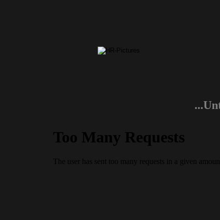
...Un