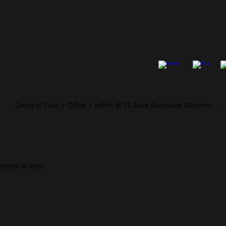
…Circus of Fools + Q-Box + apRon @ 29 Jahre Backstage München…