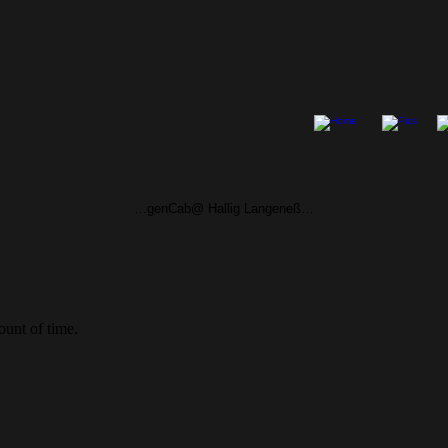
…genCab@ Hallig Langeneß…