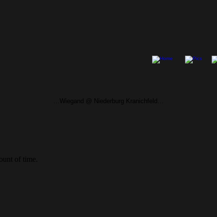
…Wiegand @ Niederburg Kranichfeld…