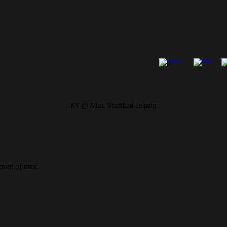
…KY @ Altes Stadtbad Leipzig…