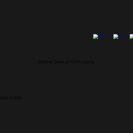
…Molchat Doma @ AGRA Leipzig…