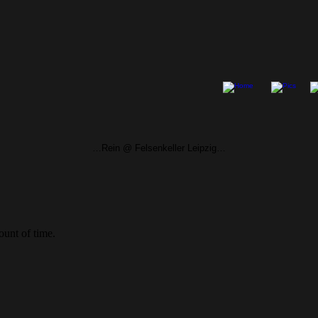
…Rein @ Felsenkeller Leipzig…