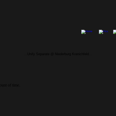
…Unify Separate @ Niederburg Kranichfeld…